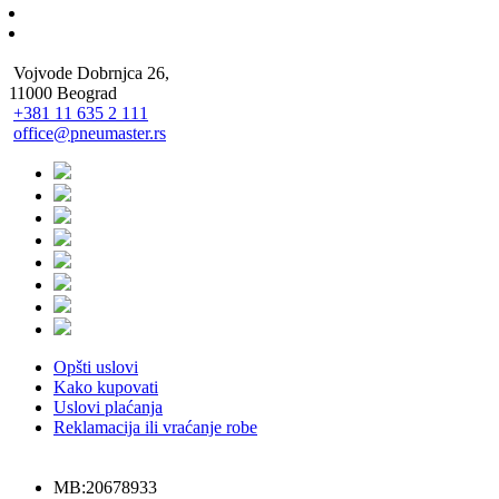
Vojvode Dobrnjca 26,
11000 Beograd
+381 11 635 2 111
office@pneumaster.rs
Opšti uslovi
Kako kupovati
Uslovi plaćanja
Reklamacija ili vraćanje robe
MB:20678933