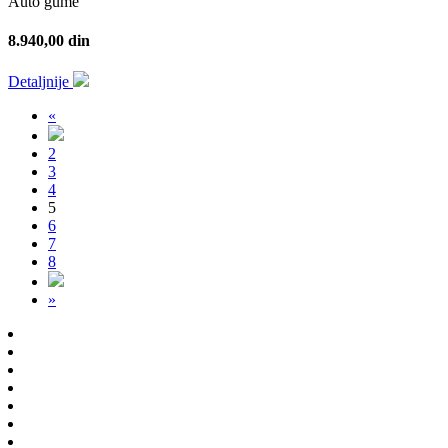
Auto gume
8.940,00 din
Detaljnije
«
2
3
4
5
6
7
8
»