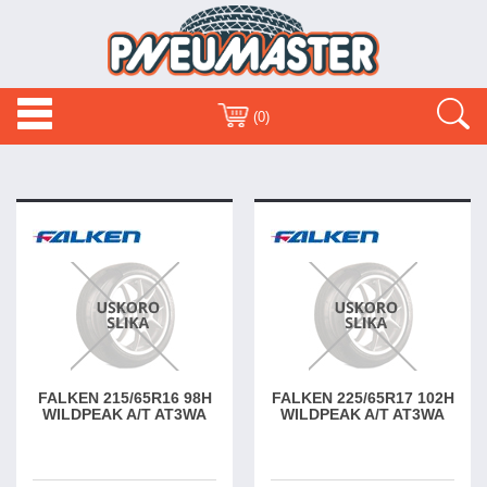
Toggle
Toggle
(0)
navigation
navigat
FALKEN 215/65R16 98H
FALKEN 225/65R17 102H
WILDPEAK A/T AT3WA
WILDPEAK A/T AT3WA