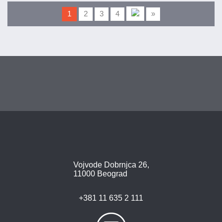
1
2
3
4
»
Vojvode Dobrnjca 26,
11000 Beograd
+381 11 635 2 111