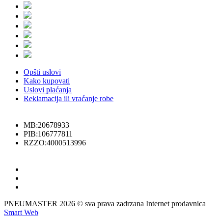
Opšti uslovi
Kako kupovati
Uslovi plaćanja
Reklamacija ili vraćanje robe
MB:20678933
PIB:106777811
RZZO:4000513996
PNEUMASTER 2026 © sva prava zadrzana Internet prodavnica
Smart Web