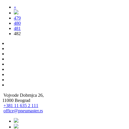
«
479
480
481
482
Vojvode Dobrnjca 26,
11000 Beograd
+381 11 635 2 111
office@pneumaster.rs