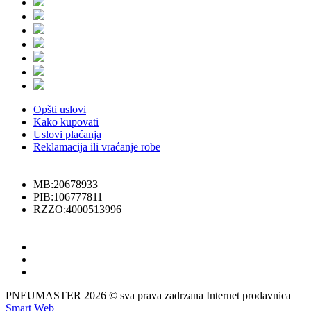
Opšti uslovi
Kako kupovati
Uslovi plaćanja
Reklamacija ili vraćanje robe
MB:20678933
PIB:106777811
RZZO:4000513996
PNEUMASTER 2026 © sva prava zadrzana Internet prodavnica
Smart Web