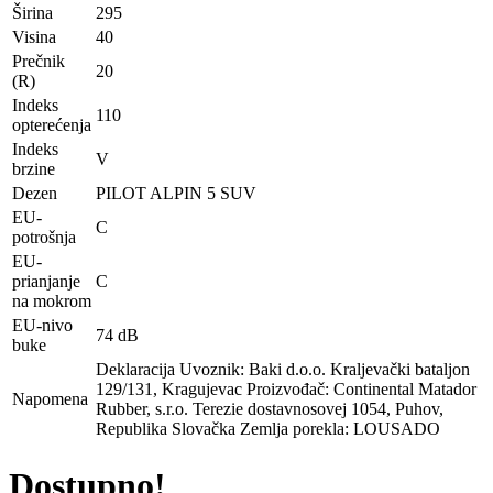
Širina
295
Visina
40
Prečnik
20
(R)
Indeks
110
opterećenja
Indeks
V
brzine
Dezen
PILOT ALPIN 5 SUV
EU-
C
potrošnja
EU-
prianjanje
C
na mokrom
EU-nivo
74 dB
buke
Deklaracija Uvoznik: Baki d.o.o. Kraljevački bataljon
129/131, Kragujevac Proizvođač: Continental Matador
Napomena
Rubber, s.r.o. Terezie dostavnosovej 1054, Puhov,
Republika Slovačka Zemlja porekla: LOUSADO
Dostupno!