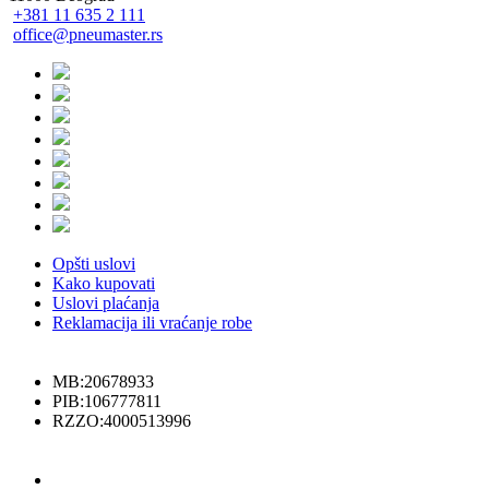
+381 11 635 2 111
office@pneumaster.rs
Opšti uslovi
Kako kupovati
Uslovi plaćanja
Reklamacija ili vraćanje robe
MB:20678933
PIB:106777811
RZZO:4000513996