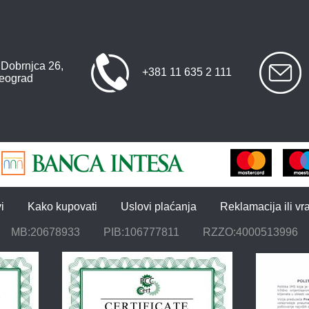
 Dobrnjca 26,
+381 11 635 2 111
eograd
i
Kako kupovati
Uslovi plaćanja
Reklamacija ili vr
MB:20678933
PIB:106777811
RZZO:4000513996