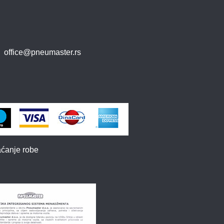
office@pneumaster.rs
aćanje robe