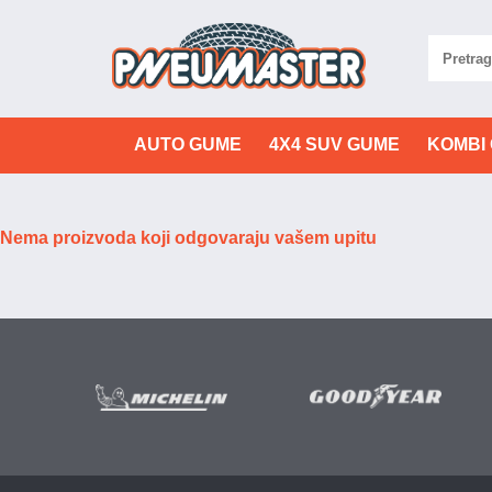
AUTO GUME
4X4 SUV GUME
KOMBI
Nema proizvoda koji odgovaraju vašem upitu