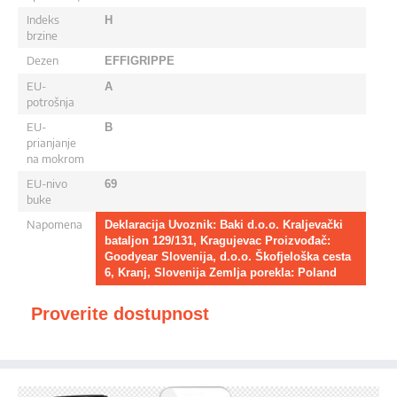
Indeks
H
brzine
Dezen
EFFIGRIPPE
EU-
A
potrošnja
EU-
B
prianjanje
na mokrom
EU-nivo
69
buke
Napomena
Deklaracija Uvoznik: Baki d.o.o. Kraljevački
bataljon 129/131, Kragujevac Proizvođač:
Goodyear Slovenija, d.o.o. Škofjeloška cesta
6, Kranj, Slovenija Zemlja porekla: Poland
Proverite dostupnost