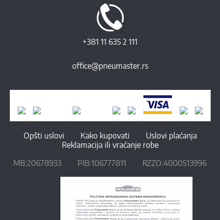
+381 11 635 2 111
office@pneumaster.rs
Opšti uslovi
Kako kupovati
Uslovi plaćanja
Reklamacija ili vraćanje robe
MB:20678933
PIB:106777811
RZZO:4000513996