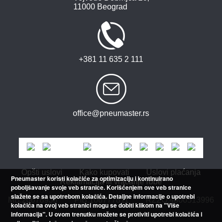
11000 Beograd
+381 11 635 2 111
office@pneumaster.rs
Opšti uslovi
Kako kupovati
Uslovi plaćanja
Pneumaster koristi kolačiće za optimizaciju i kontinuirano
Reklamacija ili vraćanje robe
poboljšavanje svoje veb stranice. Korišćenjem ove veb stranice
slažete se sa upotrebom kolačića. Detaljne informacije o upotrebi
MB:20678933
PIB:106777811
RZZO:4000513996
kolačića na ovoj veb stranici mogu se dobiti klikom na "Više
informacija". U ovom trenutku možete se protiviti upotrebi kolačića i