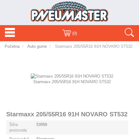
Toggle
Toggle
(0)
navigation
navigat
Početna
Auto gume
Starmaxx 205/55R16 91H NOVARO ST532
Starmaxx 205/55R16 91H NOVARO ST532
Starmaxx 205/55R16 91H NOVARO ST532
Šifra
53950
proizvoda
Proizvođač
Starmaxx