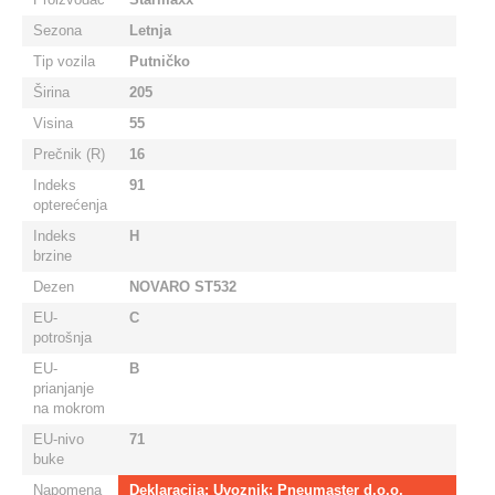
Sezona
Letnja
Tip vozila
Putničko
Širina
205
Visina
55
Prečnik (R)
16
Indeks
91
opterećenja
Indeks
H
brzine
Dezen
NOVARO ST532
EU-
C
potrošnja
EU-
B
prianjanje
na mokrom
EU-nivo
71
buke
Napomena
Deklaracija: Uvoznik: Pneumaster d.o.o,