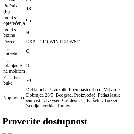
Prečnik
18
(R)
Indeks
95
opterećenja
Indeks
H
brzine
Dezen
EXPLERO WINTER W671
EU-
C
potrošnja
EU-
prianjanje
B
na mokrom
EU-nivo
70
buke
Deklaracija: Uvoznik: Pneumaster d.o.o, Vojvode
Dobrnjca 26/5, Beograd. Proizvođač: Petlas lastik
Napomena
san.ve.tic, Kayseri Caddesi 2/1, Kiršehir, Turska
Zemlja porekla: Turkey
Proverite dostupnost