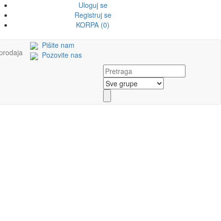
Uloguj se
Registruj se
KORPA (0)
Pišite nam
prodaja
Pozovite nas